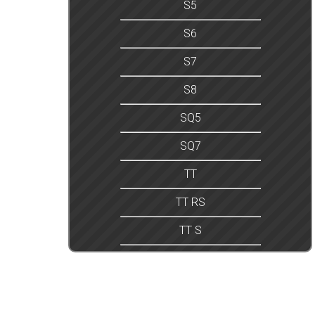
S5
S6
S7
S8
SQ5
SQ7
TT
TT RS
TT S