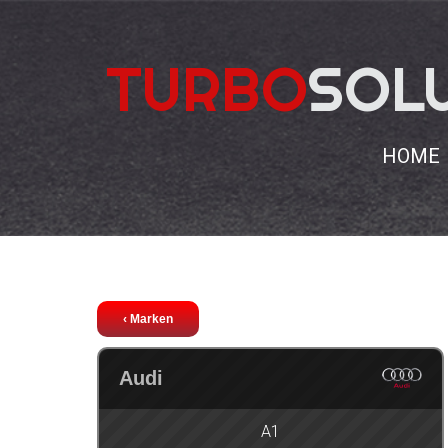
TURBO
SOL
HOME
Chiptuning
Audi
Q2
‹ Marken
Audi
A1